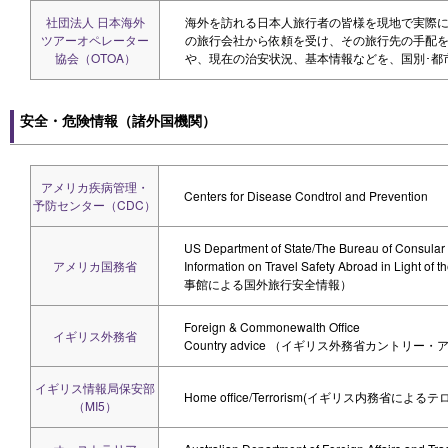
社団法人 日本海外
海外を訪れる日本人旅行者の皆様を現地で実際
ツアーオペレーター
の旅行会社から依頼を受け、その旅行先の手配を
協会（OTOA）
や、現在の治安状況、基本情報などを、国別･都
安全・危険情報（諸外国機関）
アメリカ疾病管理・
Centers for Disease Condtrol and Prevention
予防センター（CDC）
US Department of State/The Bureau of Consular 
アメリカ国務省
Information on Travel Safety Abroad in Ligh
事館による国外旅行安全情報）
Foreign & Commonewalth Office
イギリス外務省
Country advice （イギリス外務省カントリー
イギリス情報局保安部
Home office/Terrorism(イギリス内務省による
（MI5）