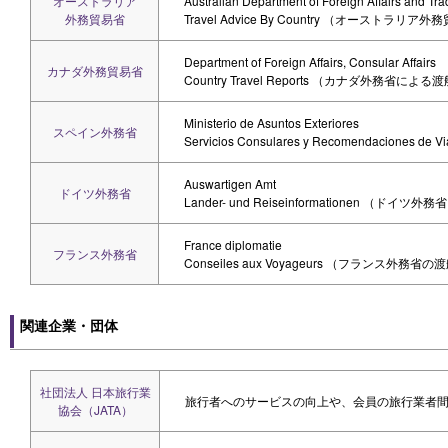
オーストラリア
Australian Department of Foreign Affairs and Tra
外務貿易省
Travel Advice By Country （オース
Department of Foreign Affairs, Consular Affairs
カナダ外務貿易省
Country Travel Reports （カナダ外務省に
Ministerio de Asuntos Exteriores
スペイン外務省
Servicios Consulares y Recomendaci
Auswartigen Amt
ドイツ外務省
Lander- und Reiseinformationen （ド
France diplomatie
フランス外務省
Conseiles aux Voyageurs （フランス外
関連企業・団体
社団法人 日本旅行業
旅行者へのサービスの向上や、会員の旅行業者
協会（JATA）