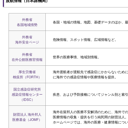
渡航情報（日本諸機関）
外務省
各国・地域の情報。地図、基礎データのほか、
各国地域情勢
外務省
危険情報、スポット情報、広域情報など。
海外安全ページ
外務省
世界の医療事情、地域別情報。
在外公館医務官情報
厚生労働省
海外渡航者が渡航先で感染症にかからないため
検疫所（FORTH）
に海外での感染症情報や医療情報を提供。
国立感染症研究所
感染症情報センター
疾患、および予防接種についてジャンル別と索
（IDSC）
海外在留邦人の医療不安解消のために、海外で
財団法人 海外邦人
医療情報の収集・提供を行う純民間の財団法人
医療基金（JOMF）
ホームページでは、海外の医療・健康情報につ