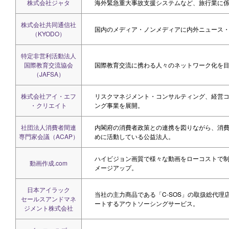
株式会社ジャタ
海外緊急重大事故支援システムなど、旅行業に
株式会社共同通信社
国内のメディア・ノンメディアに内外ニュース
（KYODO）
特定非営利活動法人
国際教育交流協会
国際教育交流に携わる人々のネットワーク化を
（JAFSA）
株式会社アイ・エフ
リスクマネジメント・コンサルティング、経営
・クリエイト
ング事業を展開。
社団法人消費者間連
内閣府の消費者政策との連携を図りながら、消
専門家会議（ACAP）
めに活動している公益法人。
ハイビジョン画質で様々な動画をローコストで制
動画作成.com
メージアップ。
日本アイラック
当社の主力商品である「C-SOS」の取扱総代理
セールスアンドマネ
ートするアウトソーシングサービス。
ジメント株式会社